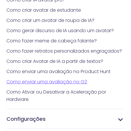
Como criar avatar de estudante
Como criar um avatar de roupa de IA?
Como gerar discurso de IA usando um avatar?
Como fazer meme de cabeça falante?
Como fazer retratos personalizados engraçados?
Como criar Avatar de IA a partir de textos?
Como enviar uma avaliação no Product Hunt
Como enviar uma avaliação no G2
Como Ativar ou Desativar a Aceleração por
Hardware
Configurações
Como gerenciar seu perfil
Alterar Senha
Gerenciar Assinaturas
Gerenciar Perfil
Configurações de Vidnoz AI