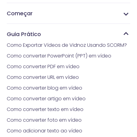
Começar
Quanto tempo realmente levará para obter
Quais são os requisitos para carregar fotos?
Estilos de headshot
Gerencie Pacotes de Preços
Quais são os métodos de pagamento aceitos
Como obter Vidnoz AI Gerador de Headshot
O que é Vidnoz AI Gerador de Headshot
headshot gerado por IA?
pelo Vidnoz Gerador de Headshot?
Guia Prático
Como Exportar Vídeos de Vidnoz Usando SCORM?
Como converter PowerPoint (PPT) em vídeo
Como converter PDF em vídeo
Como converter URL em vídeo
Como converter blog em vídeo
Como converter artigo em vídeo
Como converter texto em vídeo
Como converter foto em vídeo
Como adicionar texto ao vídeo