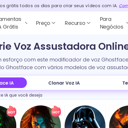
tos
grátis todos os dias para criar seus vídeos com IA.
Com
ramentas
Para
Preço
Recurso
A Grátis
Negócios
Crie Voz Assustadora Onlin
esforço com este modificador de voz Ghostface g
do Ghostface com vários modelos de voz assusta
ace IA
Clonar Voz IA
Te
e IA que você deseja