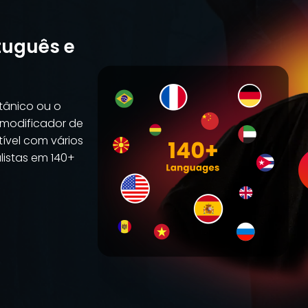
tuguês e
tânico ou o
 modificador de
ível com vários
alistas em 140+