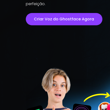
perfeição.
Criar Voz do Ghostface Agora