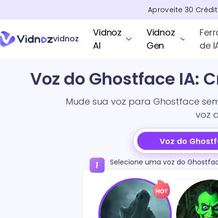
Aproveite
30
Crédi
Vidnoz
Vidnoz
Fer
vidnoz
AI
Gen
de I
Voz do Ghostface IA: 
Mude sua voz para Ghostface sem 
voz 
Voz do Ghostf
Selecione uma voz do Ghostfac