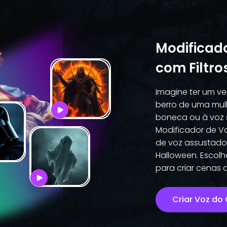
Modificad
com Filtro
Imagine ter um ve
berro de uma mulh
boneca ou à voz 
Modificador de Vo
de voz assustador
Halloween. Escolha
para criar cenas de
Criar Voz do