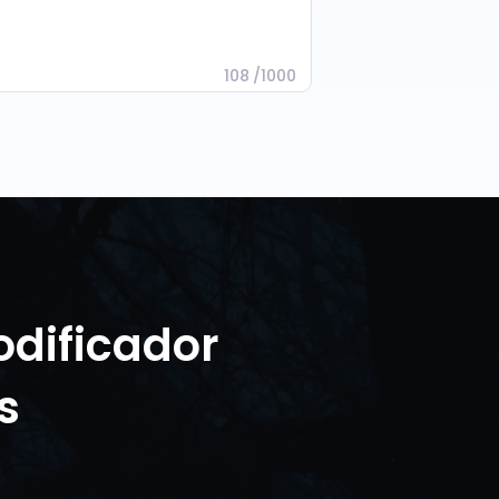
108
/
1000
odificador
s