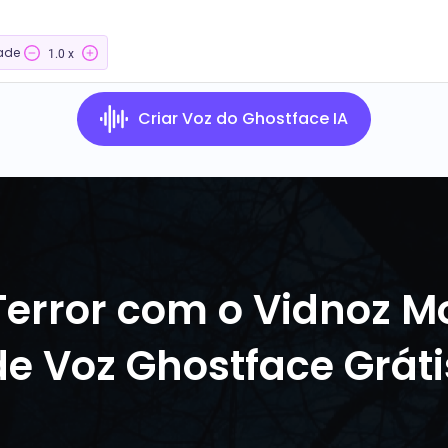
ade
1.0 x
Criar Voz do Ghostface IA
 Terror com o Vidnoz M
de Voz Ghostface Gráti