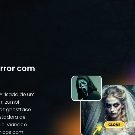
error com
A risada de um
um zumbi
voz ghostface
ustadora de
e. Vidnoz é
ônicos com