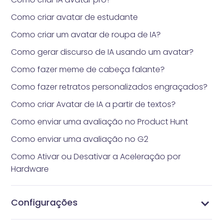
Como criar avatar de estudante
Como criar um avatar de roupa de IA?
Como gerar discurso de IA usando um avatar?
Como fazer meme de cabeça falante?
Como fazer retratos personalizados engraçados?
Como criar Avatar de IA a partir de textos?
Como enviar uma avaliação no Product Hunt
Como enviar uma avaliação no G2
Como Ativar ou Desativar a Aceleração por
Hardware
Configurações
Como gerenciar seu perfil
Alterar Senha
Gerenciar Assinaturas
Gerenciar Perfil
Configurações de Vidnoz AI