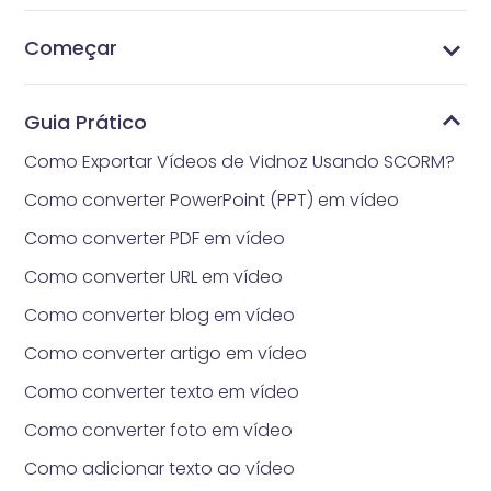
Começar
Quanto tempo realmente levará para obter
Quais são os requisitos para carregar fotos?
Estilos de headshot
Gerencie Pacotes de Preços
Quais são os métodos de pagamento aceitos
Como obter Vidnoz AI Gerador de Headshot
O que é Vidnoz AI Gerador de Headshot
headshot gerado por IA?
pelo Vidnoz Gerador de Headshot?
Guia Prático
Como Exportar Vídeos de Vidnoz Usando SCORM?
Como converter PowerPoint (PPT) em vídeo
Como converter PDF em vídeo
Como converter URL em vídeo
Como converter blog em vídeo
Como converter artigo em vídeo
Como converter texto em vídeo
Como converter foto em vídeo
Como adicionar texto ao vídeo