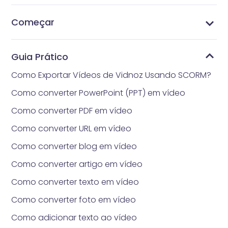
Começar
Quanto tempo realmente levará para obter
Quais são os requisitos para carregar fotos?
Estilos de headshot
Gerencie Pacotes de Preços
Quais são os métodos de pagamento aceitos
Como obter Vidnoz AI Gerador de Headshot
O que é Vidnoz AI Gerador de Headshot
headshot gerado por IA?
pelo Vidnoz Gerador de Headshot?
Guia Prático
Como Exportar Vídeos de Vidnoz Usando SCORM?
Como converter PowerPoint (PPT) em vídeo
Como converter PDF em vídeo
Como converter URL em vídeo
Como converter blog em vídeo
Como converter artigo em vídeo
Como converter texto em vídeo
Como converter foto em vídeo
Como adicionar texto ao vídeo