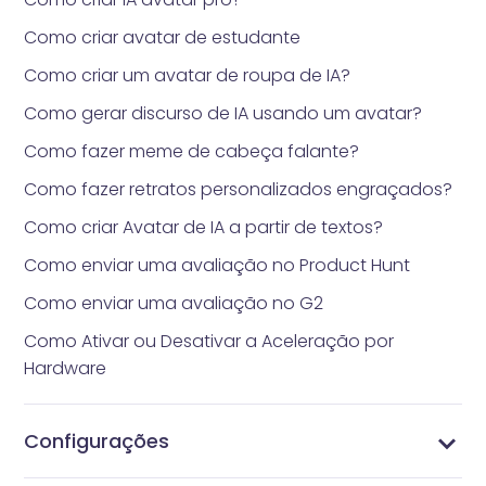
Como criar avatar de estudante
Como criar um avatar de roupa de IA?
Como gerar discurso de IA usando um avatar?
Como fazer meme de cabeça falante?
Como fazer retratos personalizados engraçados?
Como criar Avatar de IA a partir de textos?
Como enviar uma avaliação no Product Hunt
Como enviar uma avaliação no G2
Como Ativar ou Desativar a Aceleração por
Hardware
Configurações
Como gerenciar seu perfil
Alterar Senha
Gerenciar Assinaturas
Gerenciar Perfil
Configurações de Vidnoz AI