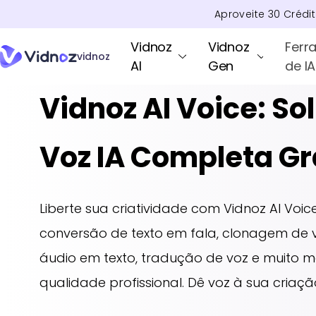
Aproveite
30
Crédi
Vidnoz
Vidnoz
Ferr
vidnoz
AI
Gen
de IA
Vidnoz AI Voice: So
Voz IA Completa Gr
Liberte sua criatividade com Vidnoz AI Voic
conversão de texto em fala, clonagem de v
áudio em texto, tradução de voz e muito m
qualidade profissional. Dê voz à sua criaçã