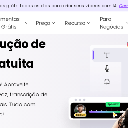
tos
grátis todos os dias para criar seus vídeos com IA.
Com
amentas
Para
Preço
Recurso
 Grátis
Negócios
lução de
atuita
e! Aproveite
oz, transcrição de
ais. Tudo com
o!