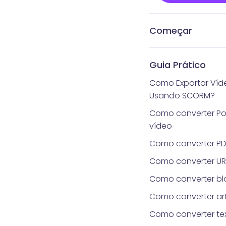
Começar
Quanto tempo real
Quais são os requis
Estilos de headsho
Gerencie Pacotes 
Quais são os méto
Como obter Vidnoz
O que é Vidnoz AI 
obter headshot ger
fotos?
pagamento aceitos
Headshot
Headshot
Guia Prático
Gerador de Heads
Como Exportar Víd
Usando SCORM?
Como converter Po
vídeo
Como converter PD
Como converter UR
Como converter bl
Como converter ar
Como converter te