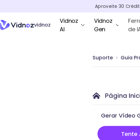
Aproveite
30
Crédi
Vidnoz
Vidnoz
Fer
vidnoz
AI
Gen
de I
Suporte
Guia Pr
Página Inic
Gerar Vídeo G
Tente