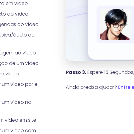
to em vídeo
xto ao vídeo
gendas ao vídeo
sica/áudio ao
magem ao vídeo
ção de um vídeo
Passo 3.
Espere 15 Segundos,
m vídeo
 um vídeo por e-
Ainda precisa ajudar?
Entre
 um vídeo na
m vídeo em site
r um vídeo com