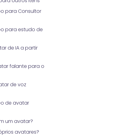
para outros itens
o para Consultor
eo para estudo de
r de IA a partir
tar falante para o
tar de voz
eo de avatar
m um avatar?
óprios avatares?