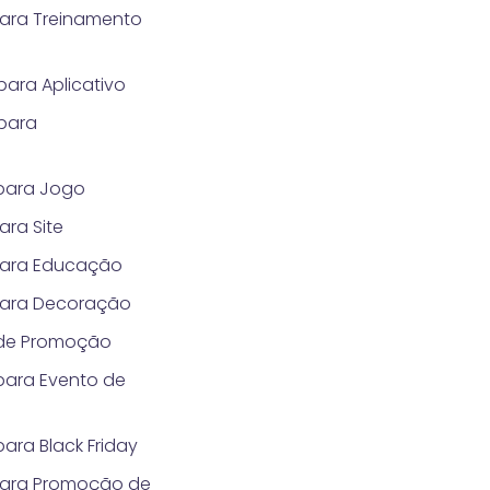
para Treinamento
ara Aplicativo
para
para Jogo
ara Site
para Educação
para Decoração
 de Promoção
para Evento de
ara Black Friday
para Promoção de