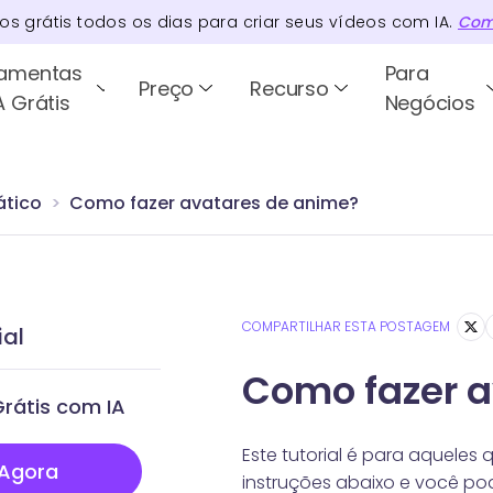
tos
grátis todos os dias para criar seus vídeos com IA.
Com
ramentas
Para
Preço
Recurso
A Grátis
Negócios
ático
Como fazer avatares de anime?
COMPARTILHAR ESTA POSTAGEM
ial
Como fazer a
rátis com IA
Este tutorial é para aqueles 
 Agora
instruções abaixo e você po