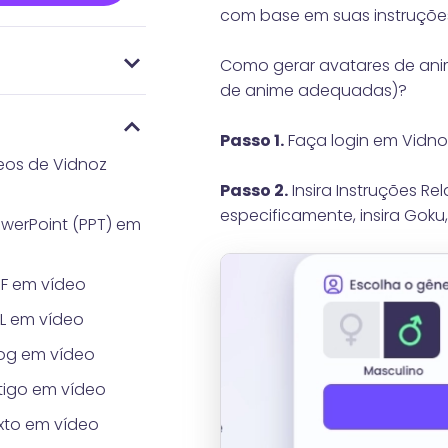
com base em suas instruções
Como gerar avatares de anim
mente levará para
itos para carregar
t
de Preços
dos de
 AI Gerador de
Gerador de
de anime adequadas)?
ado por IA?
 pelo Vidnoz
hot?
Passo 1.
Faça login em Vidno
eos de Vidnoz
Passo 2.
Insira Instruções R
especificamente, insira Goku
werPoint (PPT) em
F em vídeo
L em vídeo
og em vídeo
tigo em vídeo
xto em vídeo