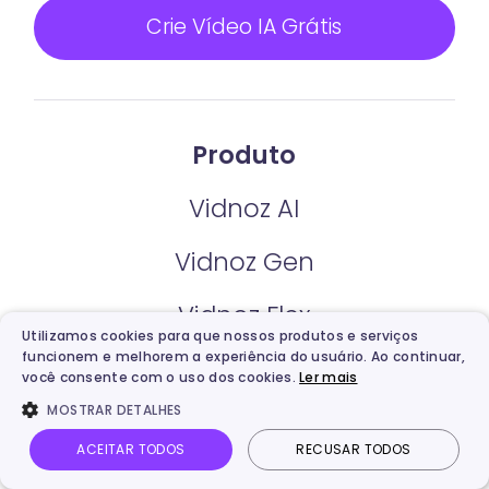
Crie Vídeo IA Grátis
Produto
Vidnoz AI
Vidnoz Gen
Vidnoz Flex
Utilizamos cookies para que nossos produtos e serviços
funcionem e melhorem a experiência do usuário. Ao continuar,
Vidnoz AI Voice
você consente com o uso dos cookies.
Ler mais
MOSTRAR DETALHES
Vidnoz Tradutor de Vídeo
ACEITAR TODOS
RECUSAR TODOS