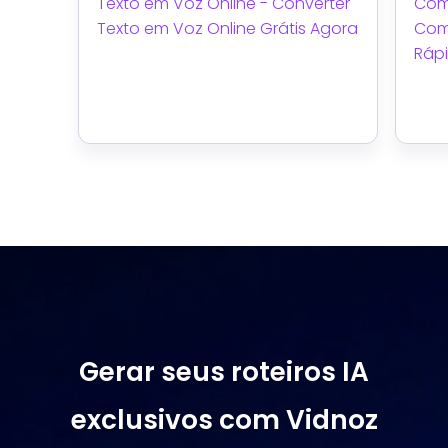
Texto em Voz Online - Converter
Com
Texto em Voz Online Grátis Agora
Com
Rápi
Gerar seus roteiros IA
exclusivos com Vidnoz