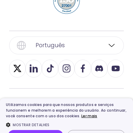
Português
© 2026, Vidnoz. Todos os direitos reservados.
Utilizamos cookies para que nossos produtos e serviços
Privacidade
,
Termos
,
Ethics
e
Política de
funcionem e melhorem a experiência do usuário. Ao continuar,
você consente com o uso dos cookies.
Ler mais
reembolso
MOSTRAR DETALHES