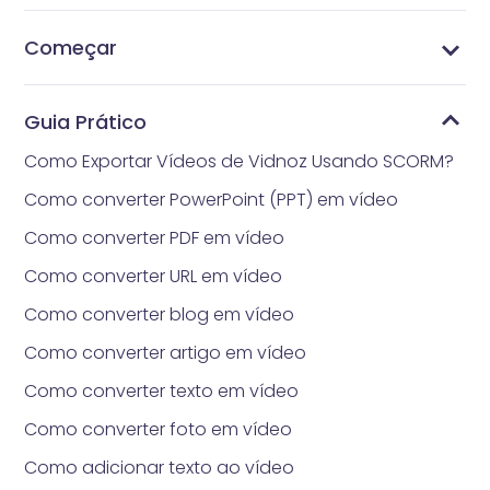
Começar
Quanto tempo realmente levará para obter
Quais são os requisitos para carregar fotos?
Estilos de headshot
Gerencie Pacotes de Preços
Quais são os métodos de pagamento aceitos
Como obter Vidnoz AI Gerador de Headshot
O que é Vidnoz AI Gerador de Headshot
headshot gerado por IA?
pelo Vidnoz Gerador de Headshot?
Guia Prático
Como Exportar Vídeos de Vidnoz Usando SCORM?
Como converter PowerPoint (PPT) em vídeo
Como converter PDF em vídeo
Como converter URL em vídeo
Como converter blog em vídeo
Como converter artigo em vídeo
Como converter texto em vídeo
Como converter foto em vídeo
Como adicionar texto ao vídeo