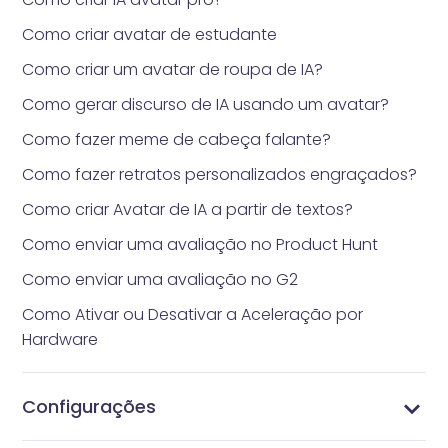
Como criar avatar de estudante
Como criar um avatar de roupa de IA?
Como gerar discurso de IA usando um avatar?
Como fazer meme de cabeça falante?
Como fazer retratos personalizados engraçados?
Como criar Avatar de IA a partir de textos?
Como enviar uma avaliação no Product Hunt
Como enviar uma avaliação no G2
Como Ativar ou Desativar a Aceleração por
Hardware
Configurações
Como gerenciar seu perfil
Alterar Senha
Gerenciar Assinaturas
Gerenciar Perfil
Configurações de Vidnoz AI