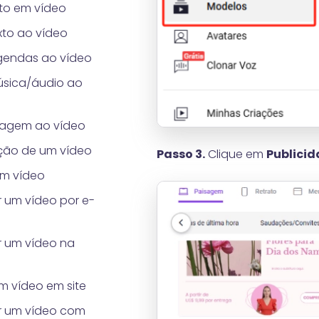
to em vídeo
xto ao vídeo
gendas ao vídeo
sica/áudio ao
magem ao vídeo
ção de um vídeo
Passo 3.
Clique em
Publici
m vídeo
 um vídeo por e-
 um vídeo na
m vídeo em site
r um vídeo com