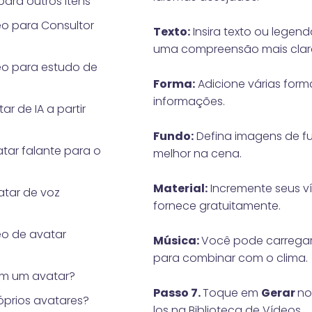
para outros itens
o para Consultor
Texto:
Insira texto ou legen
uma compreensão mais clar
eo para estudo de
Forma:
Adicione várias form
informações.
r de IA a partir
Fundo:
Defina imagens de f
tar falante para o
melhor na cena.
Material:
Incremente seus ví
tar de voz
fornece gratuitamente.
eo de avatar
Música:
Você pode carregar 
para combinar com o clima.
m um avatar?
Passo 7.
Toque em
Gerar
no
óprios avatares?
los na Biblioteca de Vídeos.