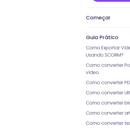
Começar
Quanto tempo real
Quais são os requis
Estilos de headsho
Gerencie Pacotes 
Quais são os méto
Como obter Vidnoz
O que é Vidnoz AI 
obter headshot ger
fotos?
pagamento aceitos
Headshot
Headshot
Guia Prático
Gerador de Heads
Como Exportar Víd
Usando SCORM?
Como converter Po
vídeo
Como converter PD
Como converter UR
Como converter bl
Como converter ar
Como converter te