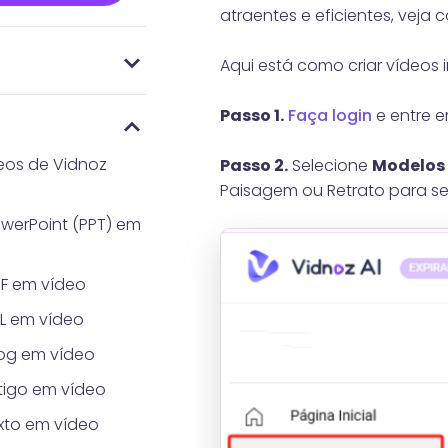
atraentes e eficientes, veja
Aqui está como criar vídeos 
mente levará para
itos para carregar
t
de Preços
dos de
 AI Gerador de
Gerador de
ado por IA?
 pelo Vidnoz
Passo 1.
Faça login
e entre e
hot?
eos de Vidnoz
Passo 2.
Selecione
Modelos
Paisagem ou Retrato para se 
werPoint (PPT) em
F em vídeo
L em vídeo
og em vídeo
tigo em vídeo
xto em vídeo