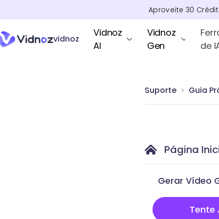
Aproveite
30
Crédi
Vidnoz
Vidnoz
Fer
vidnoz
AI
Gen
de I
Suporte
Guia Pr
Página Inic
Gerar Vídeo G
Tente