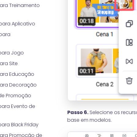
para Treinamento
ara Aplicativo
para
para Jogo
ara Site
para Educação
para Decoração
 de Promoção
para Evento de
Passo 6.
Selecione os recurs
base em modelos.
ara Black Friday
para Promoção de