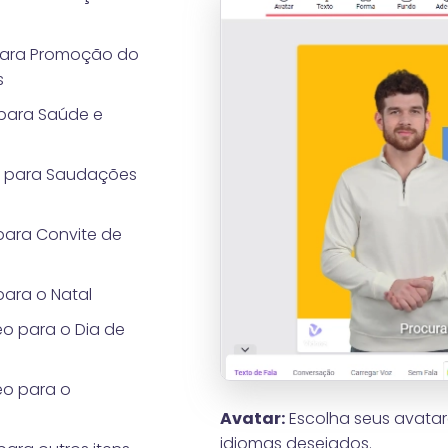
para Promoção do
s
 para Saúde e
s para Saudações
para Convite de
ara o Natal
o para o Dia de
eo para o
Avatar:
Escolha seus avatar
idiomas desejados.