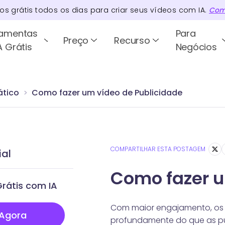
tos
grátis todos os dias para criar seus vídeos com IA.
Com
ramentas
Para
Preço
Recurso
A Grátis
Negócios
ático
Como fazer um vídeo de Publicidade
COMPARTILHAR ESTA POSTAGEM
ial
Como fazer u
rátis com IA
Com maior engajamento, os v
 Agora
profundamente do que as pub