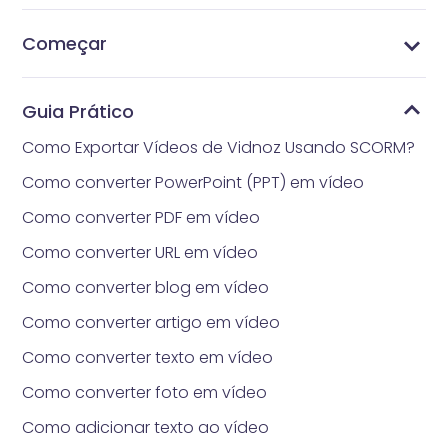
Começar
Quanto tempo realmente levará para obter
Quais são os requisitos para carregar fotos?
Estilos de headshot
Gerencie Pacotes de Preços
Quais são os métodos de pagamento aceitos
Como obter Vidnoz AI Gerador de Headshot
O que é Vidnoz AI Gerador de Headshot
headshot gerado por IA?
pelo Vidnoz Gerador de Headshot?
Guia Prático
Como Exportar Vídeos de Vidnoz Usando SCORM?
Como converter PowerPoint (PPT) em vídeo
Como converter PDF em vídeo
Como converter URL em vídeo
Como converter blog em vídeo
Como converter artigo em vídeo
Como converter texto em vídeo
Como converter foto em vídeo
Como adicionar texto ao vídeo