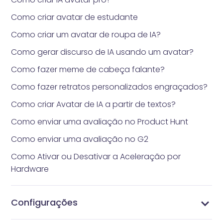
Como criar avatar de estudante
Como criar um avatar de roupa de IA?
Como gerar discurso de IA usando um avatar?
Como fazer meme de cabeça falante?
Como fazer retratos personalizados engraçados?
Como criar Avatar de IA a partir de textos?
Como enviar uma avaliação no Product Hunt
Como enviar uma avaliação no G2
Como Ativar ou Desativar a Aceleração por
Hardware
Configurações
Como gerenciar seu perfil
Alterar Senha
Gerenciar Assinaturas
Gerenciar Perfil
Configurações de Vidnoz AI