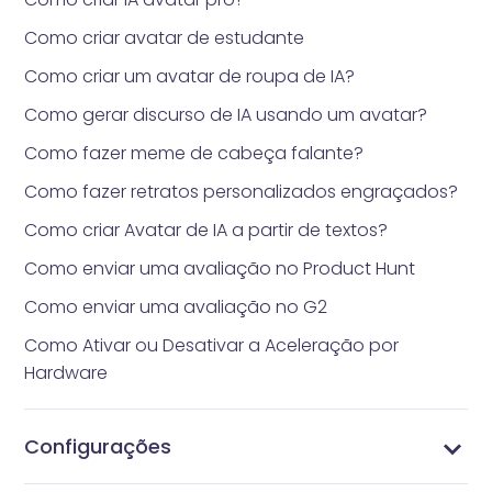
Como criar avatar de estudante
Como criar um avatar de roupa de IA?
Como gerar discurso de IA usando um avatar?
Como fazer meme de cabeça falante?
Como fazer retratos personalizados engraçados?
Como criar Avatar de IA a partir de textos?
Como enviar uma avaliação no Product Hunt
Como enviar uma avaliação no G2
Como Ativar ou Desativar a Aceleração por
Hardware
Configurações
Como gerenciar seu perfil
Alterar Senha
Gerenciar Assinaturas
Gerenciar Perfil
Configurações de Vidnoz AI