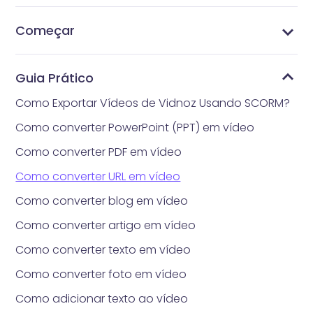
Começar
Quanto tempo realmente levará para obter
Quais são os requisitos para carregar fotos?
Estilos de headshot
Gerencie Pacotes de Preços
Quais são os métodos de pagamento aceitos
Como obter Vidnoz AI Gerador de Headshot
O que é Vidnoz AI Gerador de Headshot
headshot gerado por IA?
pelo Vidnoz Gerador de Headshot?
Guia Prático
Como Exportar Vídeos de Vidnoz Usando SCORM?
Como converter PowerPoint (PPT) em vídeo
Como converter PDF em vídeo
Como converter URL em vídeo
Como converter blog em vídeo
Como converter artigo em vídeo
Como converter texto em vídeo
Como converter foto em vídeo
Como adicionar texto ao vídeo