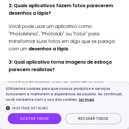
2: Quais aplicativos fazem fotos parecerem
desenhos a lápis?
Você pode usar um aplicativo como
"PhotoMania", "Photolab" ou "Fotor" para
transformar suas fotos em algo que se pareça
com um
desenhos a lápis
.
3: Qual aplicativo torna imagens de esboço
parecem realistas?
Você pode tentar usar um aplicativo com
Utilizamos cookies para que nossos produtos e serviços
recursos avançados de edição, como "Photolab"
funcionem e melhorem a experiência do usuário. Ao continuar,
ou "Fotor". Esses aplicativos oferecem uma
você consente com o uso dos cookies.
Ler mais
variedade de efeitos e opções de ajuste para
MOSTRAR DETALHES
ajudar a aprimorar os detalhes e a realismo de
ACEITAR TODOS
RECUSAR TODOS
suas imagens. Além disso, você pode usar os
efeitos de desenho
e pintura dentro desses