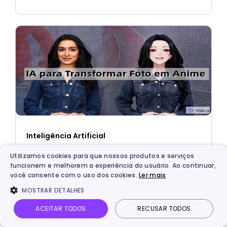
Inteligência Artificial
Top 9 Apps que Transforma Foto em Anime
Utilizamos cookies para que nossos produtos e serviços
funcionem e melhorem a experiência do usuário. Ao continuar,
Grátis: Crie Fotos em Estilo de Anime
você consente com o uso dos cookies.
Ler mais
MOSTRAR DETALHES
ACEITAR TODOS
RECUSAR TODOS