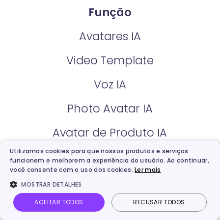
Função
Avatares IA
Video Template
Voz IA
Photo Avatar IA
Avatar de Produto IA
Utilizamos cookies para que nossos produtos e serviços
Avatar de IA Personalizado
funcionem e melhorem a experiência do usuário. Ao continuar,
você consente com o uso dos cookies.
Ler mais
Editor de Vídeo IA
MOSTRAR DETALHES
Criador de Vídeo de Natal
ACEITAR TODOS
RECUSAR TODOS