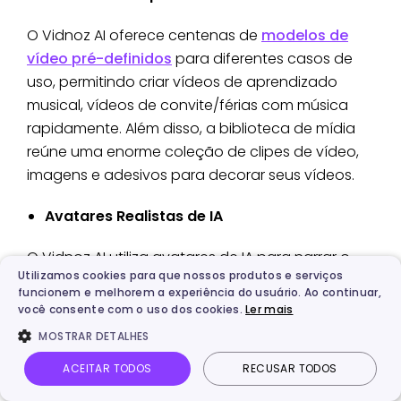
O Vidnoz AI oferece centenas de
modelos de
vídeo pré-definidos
para diferentes casos de
uso, permitindo criar vídeos de aprendizado
musical, vídeos de convite/férias com música
rapidamente. Além disso, a biblioteca de mídia
reúne uma enorme coleção de clipes de vídeo,
imagens e adesivos para decorar seus vídeos.
Avatares Realistas de IA
O Vidnoz AI utiliza avatares de IA para narrar o
Utilizamos cookies para que nossos produtos e serviços
conteúdo do vídeo. Explore avatares realistas de
funcionem e melhorem a experiência do usuário. Ao continuar,
diferentes idades, profissões, países ou use
você consente com o uso dos cookies.
Ler mais
avatares de personagens de filmes/animes,
MOSTRAR DETALHES
como preferir. Você também pode fazer upload
ACEITAR TODOS
RECUSAR TODOS
do seu próprio avatar IA para criar vídeos de lip-
sync perfeitos.