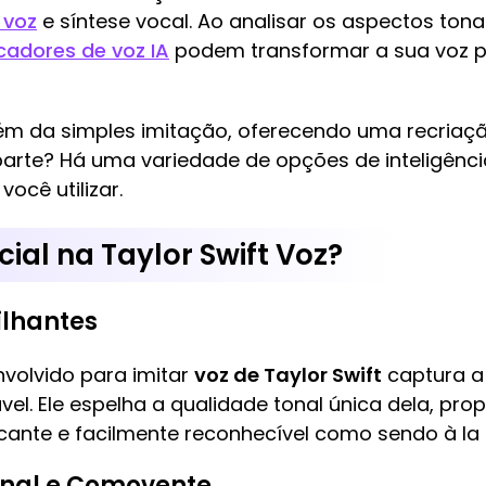
 voz
e síntese vocal. Ao analisar os aspectos tonai
cadores de voz IA
podem transformar a sua voz 
além da simples imitação, oferecendo uma recriaçã
 parte? Há uma variedade de opções de inteligência
você utilizar.
ial na Taylor Swift Voz?
ilhantes
volvido para imitar
voz de Taylor Swift
captura a 
el. Ele espelha a qualidade tonal única dela, pr
cante e facilmente reconhecível como sendo à la S
nal e Comovente