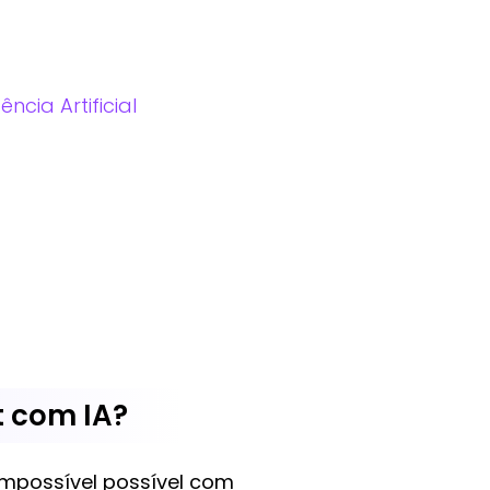
cia Artificial
t com IA?
impossível possível com