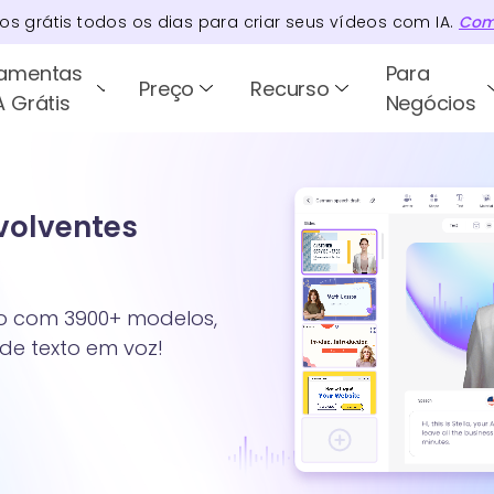
tos
grátis todos os dias para criar seus vídeos com IA.
Com
ramentas
Para
Preço
Recurso
A Grátis
Negócios
nvolventes
xto com 3900+ modelos,
 de texto em voz!