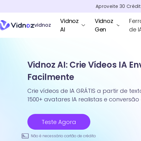
Aproveite
30
Crédi
Vidnoz
Vidnoz
Fer
vidnoz
AI
Gen
de I
Vidnoz AI: Crie Vídeos IA E
Facilmente
Crie vídeos de IA GRÁTIS a partir de te
1500+ avatares IA realistas e conversão
Teste Agora
Não é necessário cartão de crédito