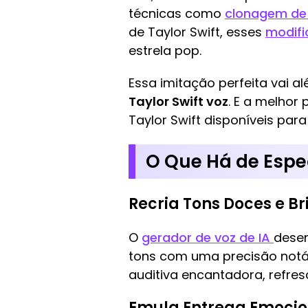
técnicas como
clonagem de
de Taylor Swift, esses
modifi
estrela pop.
Essa imitação perfeita vai 
Taylor Swift voz
. E a melhor
Taylor Swift disponíveis para 
O Que Há de Espec
Recria Tons Doces e Br
O
gerador de voz de IA
desen
tons com uma precisão notáv
auditiva encantadora, refres
Emula Entrega Emocio