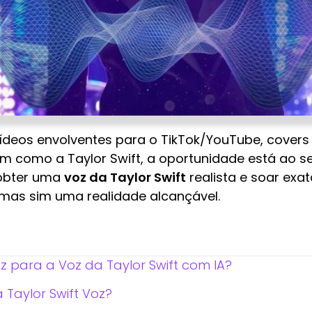
vídeos envolventes para o TikTok/YouTube, cove
am como a Taylor Swift, a oportunidade está ao s
 obter uma
voz da Taylor Swift
realista e soar ex
 mas sim uma realidade alcançável.
z para a Voz da Taylor Swift com IA?
 Taylor Swift Voz?