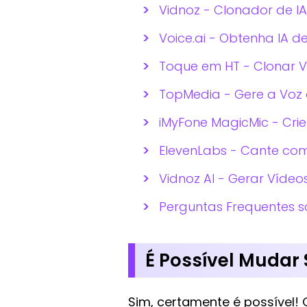
Vidnoz - Clonador de IA 
Voice.ai - Obtenha IA d
Toque em HT - Clonar Voz
TopMedia - Gere a Voz d
iMyFone MagicMic - Crie 
ElevenLabs - Cante com
Vidnoz AI - Gerar Vídeo
Perguntas Frequentes so
É Possível Mudar 
Sim, certamente é possível!