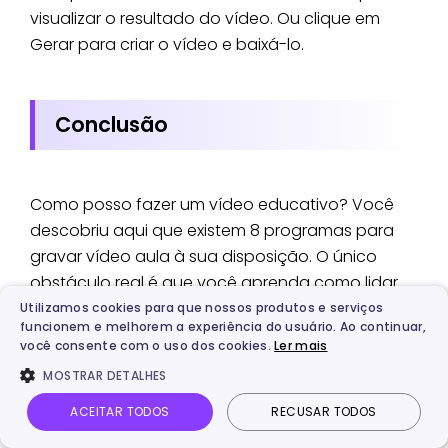
visualizar o resultado do vídeo. Ou clique em
Gerar para criar o vídeo e baixá-lo.
Conclusão
Como posso fazer um vídeo educativo? Você
descobriu aqui que existem 8 programas para
gravar vídeo aula à sua disposição. O único
obstáculo real é que você aprenda como lidar
com eles com a habilidade necessária. Porém,
Utilizamos cookies para que nossos produtos e serviços
funcionem e melhorem a experiência do usuário. Ao continuar,
isso será fácil, pois são ferramentas projetadas
você consente com o uso dos cookies.
Ler mais
para serem utilizadas tanto por iniciantes quanto
MOSTRAR DETALHES
por profissionais. Os vídeos são uma forma
divertida e prática de transmitir conhecimentos
ACEITAR TODOS
RECUSAR TODOS
que você não pode perder. Saiba mais sobre o