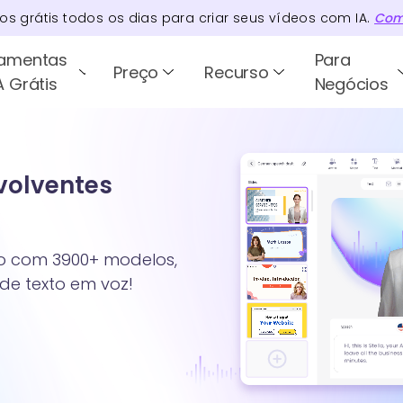
tos
grátis todos os dias para criar seus vídeos com IA.
Com
ramentas
Para
Preço
Recurso
A Grátis
Negócios
nvolventes
xto com 3900+ modelos,
 de texto em voz!