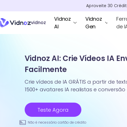
Aproveite
30
Crédi
Vidnoz
Vidnoz
Fer
vidnoz
AI
Gen
de I
Vidnoz AI: Crie Vídeos IA E
Facilmente
Crie vídeos de IA GRÁTIS a partir de te
1500+ avatares IA realistas e conversão
Teste Agora
Não é necessário cartão de crédito