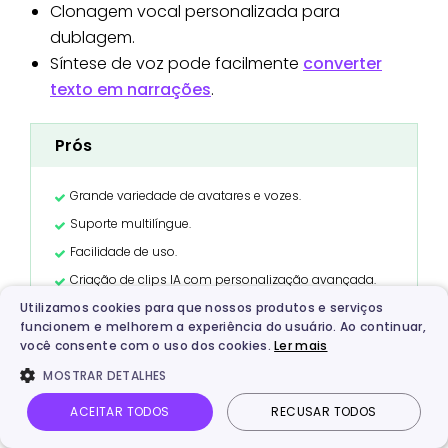
Clonagem vocal personalizada para
dublagem.
Síntese de voz pode facilmente
converter
texto em narrações
.
Prós
Grande variedade de avatares e vozes.
Suporte multilíngue.
Facilidade de uso.
Criação de clips IA com personalização avançada.
Utilizamos cookies para que nossos produtos e serviços
funcionem e melhorem a experiência do usuário. Ao continuar,
Contras
você consente com o uso dos cookies.
Ler mais
MOSTRAR DETALHES
Funcionalidades avançadas podem ser caras.
ACEITAR TODOS
RECUSAR TODOS