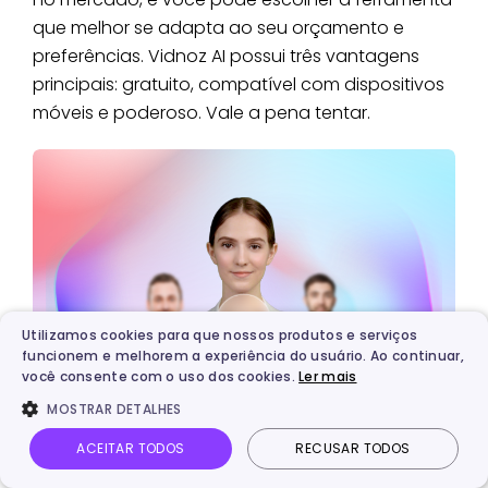
que melhor se adapta ao seu orçamento e
preferências. Vidnoz AI possui três vantagens
principais: gratuito, compatível com dispositivos
móveis e poderoso. Vale a pena tentar.
Utilizamos cookies para que nossos produtos e serviços
funcionem e melhorem a experiência do usuário. Ao continuar,
você consente com o uso dos cookies.
Ler mais
MOSTRAR DETALHES
ACEITAR TODOS
RECUSAR TODOS
Vidnoz AI - Usando IA para Criar Vídeos
Grátis