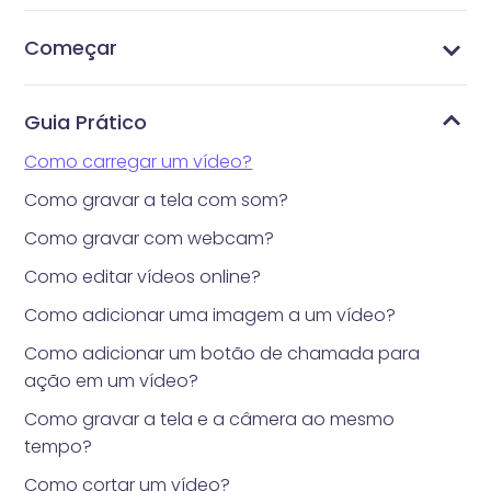
Começar
O que é Vidnoz Flex?
Obtenha a extensão Vidnoz Flex para o seu
Entre ou crie uma conta Vidnoz
Grave vídeos com a extensão Vidnoz Flex
Grave seu vídeo com teleprompter
Operações mais convenientes na extensão
Entenda a Página da Conta
Entenda a Página da Biblioteca
Entenda a Página de Modelos
Entenda a Página de Notificações e de Análises
navegador
Guia Prático
Como carregar um vídeo?
Como gravar a tela com som?
Como gravar com webcam?
Como editar vídeos online?
Como adicionar uma imagem a um vídeo?
Como adicionar um botão de chamada para
ação em um vídeo?
Como gravar a tela e a câmera ao mesmo
tempo?
Como cortar um vídeo?