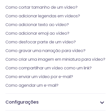
Como cortar tamanho de um vídeo?
Como adicionar legendas em vídeos?
Como adicionar texto ao vídeo?
Como adicionar emoji ao vídeo?
Como desfocar parte de um vídeo?
Como gravar uma narração para vídeo?
Como criar uma imagem em miniatura para vídeo?
Como compartilhar um vídeo como um link?
Como enviar um vídeo por e-mail?
Como agendar um e-mail?
Configurações
Configurar as Configurações de Notificação
Configurar configurações de integração
Gerenciar etiquetas
Gerenciar contatos
Personalize o link do seu domínio