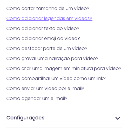
Como cortar tamanho de um vídeo?
Como adicionar legendas em vídeos?
Como adicionar texto ao vídeo?
Como adicionar emoji ao vídeo?
Como desfocar parte de um vídeo?
Como gravar uma narração para vídeo?
Como criar uma imagem em miniatura para vídeo?
Como compartilhar um vídeo como um link?
Como enviar um vídeo por e-mail?
Como agendar um e-mail?
Configurações
Configurar as Configurações de Notificação
Configurar configurações de integração
Gerenciar etiquetas
Gerenciar contatos
Personalize o link do seu domínio