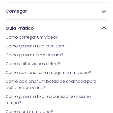
Começar
O que é Vidnoz Flex?
Obtenha a extensão Vidnoz Flex para o seu
Entre ou crie uma conta Vidnoz
Grave vídeos com a extensão Vidnoz Flex
Grave seu vídeo com teleprompter
Operações mais convenientes na extensão
Entenda a Página da Conta
Entenda a Página da Biblioteca
Entenda a Página de Modelos
Entenda a Página de Notificações e de Análises
navegador
Guia Prático
Como carregar um vídeo?
Como gravar a tela com som?
Como gravar com webcam?
Como editar vídeos online?
Como adicionar uma imagem a um vídeo?
Como adicionar um botão de chamada para
ação em um vídeo?
Como gravar a tela e a câmera ao mesmo
tempo?
Como cortar um vídeo?