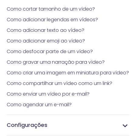
Como cortar tamanho de um vídeo?
Como adicionar legendas em vídeos?
Como adicionar texto ao vídeo?
Como adicionar emoji ao vídeo?
Como desfocar parte de um vídeo?
Como gravar uma narração para vídeo?
Como criar uma imagem em miniatura para vídeo?
Como compartilhar um vídeo como um link?
Como enviar um vídeo por e-mail?
Como agendar um e-mail?
Configurações
Configurar as Configurações de Notificação
Configurar configurações de integração
Gerenciar etiquetas
Gerenciar contatos
Personalize o link do seu domínio