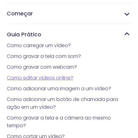
Começar
O que é Vidnoz Flex?
Obtenha a extensão Vidnoz Flex para o seu
Entre ou crie uma conta Vidnoz
Grave vídeos com a extensão Vidnoz Flex
Grave seu vídeo com teleprompter
Operações mais convenientes na extensão
Entenda a Página da Conta
Entenda a Página da Biblioteca
Entenda a Página de Modelos
Entenda a Página de Notificações e de Análises
navegador
Guia Prático
Como carregar um vídeo?
Como gravar a tela com som?
Como gravar com webcam?
Como editar vídeos online?
Como adicionar uma imagem a um vídeo?
Como adicionar um botão de chamada para
ação em um vídeo?
Como gravar a tela e a câmera ao mesmo
tempo?
Como cortar um vídeo?