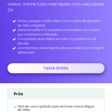
vídeos. Ganhe tudo mais rápido com velocidade
2X!
Grave, carregue e edite vídeos com o editor de gravador
de vídeo integrado.
Adicione botão CTA, enquetes e formulários de usuário
que melhoram a interação.
Compartilhe seus vídeos em lotes na plataforma de
difusão.
Acompanhe o desempenho de seus vídeos com insights
detalhados.
Teste Grátis
Prós
Fácil de usar e gratuito para remover marca d'água
de vídeo.