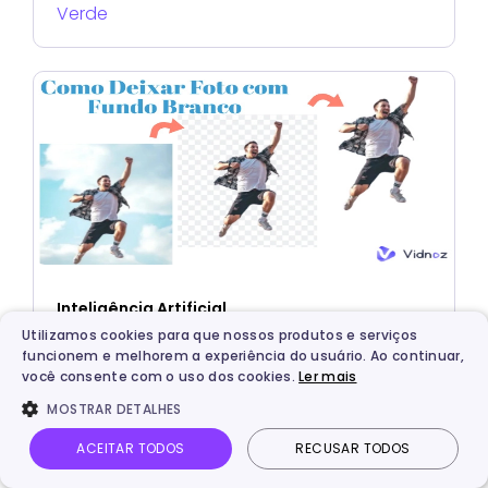
Verde
Inteligência Artificial
Utilizamos cookies para que nossos produtos e serviços
Melhores Formas para Deixar Foto com
funcionem e melhorem a experiência do usuário. Ao continuar,
Fundo Branco - 100% Fácil e Gratuito
você consente com o uso dos cookies.
Ler mais
MOSTRAR DETALHES
ACEITAR TODOS
RECUSAR TODOS