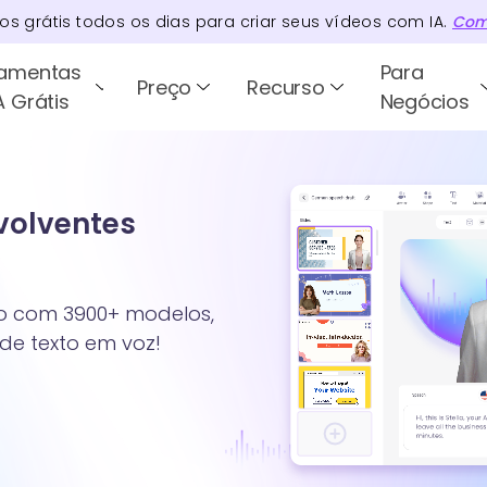
tos
grátis todos os dias para criar seus vídeos com IA.
Com
ramentas
Para
Preço
Recurso
A Grátis
Negócios
nvolventes
xto com 3900+ modelos,
 de texto em voz!