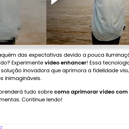
r aquém das expectativas devido a pouca ilumina
uído? Experimente
video enhancer
! Essa tecnologia
olução inovadora que aprimora a fidelidade visual
s inimagináveis.
aprenderá tudo sobre
como aprimorar vídeo com 
amentas. Continue lendo!
?