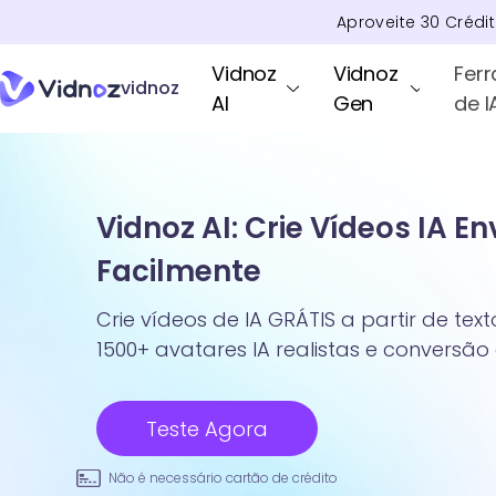
Aproveite
30
Crédi
Vidnoz
Vidnoz
Fer
vidnoz
AI
Gen
de I
Vidnoz AI: Crie Vídeos IA E
Facilmente
Crie vídeos de IA GRÁTIS a partir de te
1500+ avatares IA realistas e conversão
Teste Agora
Não é necessário cartão de crédito