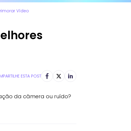
rimorar Vídeo
elhores
PARTILHE ESTA POST
idação da câmera ou ruído?