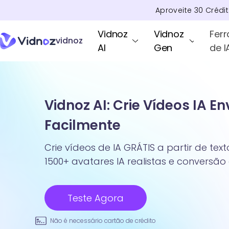
Aproveite
30
Crédi
Vidnoz
Vidnoz
Fer
vidnoz
AI
Gen
de I
Vidnoz AI: Crie Vídeos IA E
Facilmente
Crie vídeos de IA GRÁTIS a partir de te
1500+ avatares IA realistas e conversão
Teste Agora
Não é necessário cartão de crédito