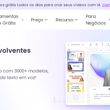
tos
grátis todos os dias para criar seus vídeos com IA.
Com
ramentas
Para
Preço
Recurso
A Grátis
Negócios
nvolventes
xto com 3900+ modelos,
 de texto em voz!