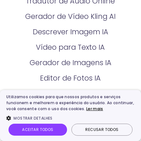
Tradutor de Áudio Online
Gerador de Vídeo Kling AI
Descrever Imagem IA
Vídeo para Texto IA
Gerador de Imagens IA
Editor de Fotos IA
Correção de Cores da Foto IA​
Utilizamos cookies para que nossos produtos e serviços
funcionem e melhorem a experiência do usuário. Ao continuar,
Extensor de Imagem IA
você consente com o uso dos cookies.
Ler mais
MOSTRAR DETALHES
Gerador de Podcast IA
ACEITAR TODOS
RECUSAR TODOS
Hailuo AI Vídeo de Vidnoz