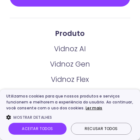
Produto
Vidnoz AI
Vidnoz Gen
Vidnoz Flex
Vidnoz AI Voice
Utilizamos cookies para que nossos produtos e serviços
funcionem e melhorem a experiência do usuário. Ao continuar,
Vidnoz Tradutor de Vídeo
você consente com o uso dos cookies.
Ler mais
MOSTRAR DETALHES
ACEITAR TODOS
RECUSAR TODOS
Preço