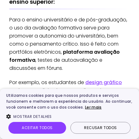
ensino superior:
Para o ensino universitário e de pós-graduação,
o uso da avaliação formativa serve para
promover a autonomia do universitário, bem
como o pensamento crítico. Isso é feito com
portfólios eletrônicos,
plataforma avaliação
formativa
, testes de autoavaliação e
discussões em fóruns.
Por exemplo, os estudantes de
design gráfico
podem ser solicitados a compilar projetos ao
Utilizamos cookies para que nossos produtos e serviços
longo do ano em portfólios digitais, isso
funcionem e melhorem a experiência do usuário. Ao continuar,
possibilita os mesmos a refletirem sobre seus
você consente com o uso dos cookies.
Ler mais
trabalhos de maneira crítica. Além de poderem
MOSTRAR DETALHES
debater conceitos mais complexos entre si, isso
ACEITAR TODOS
RECUSAR TODOS
ajuda os alunos a aprofundar-se na
compreensão de seus devidos estudos.