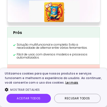
Prós
Solução multifuncional e completa: Evita a
necessidade de alternar entre várias ferramentas.
Fácil de usar, com diversos modelos e processos
automatizados.
Contras
Utilizamos cookies para que nossos produtos e serviços
funcionem e melhorem a experiência do usuário. Ao continuar,
Os designs gerados tendem a ser baseados em
você consente com o uso dos cookies.
Ler mais
modelos/genéricos, o que pode ser insuficiente para
projetos que exigem um alto grau de personalização
MOSTRAR DETALHES
ou uma imagem de marca sofisticada.
ACEITAR TODOS
RECUSAR TODOS