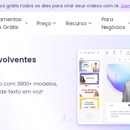
tos
grátis todos os dias para criar seus vídeos com IA.
Com
ramentas
Para
Preço
Recurso
A Grátis
Negócios
nvolventes
xto com 3900+ modelos,
 de texto em voz!