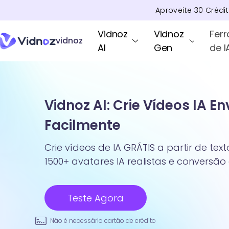
Aproveite
30
Crédi
Vidnoz
Vidnoz
Fer
vidnoz
AI
Gen
de I
Vidnoz AI: Crie Vídeos IA E
Facilmente
Crie vídeos de IA GRÁTIS a partir de te
1500+ avatares IA realistas e conversão
Teste Agora
Não é necessário cartão de crédito