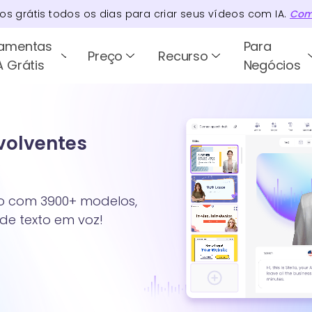
tos
grátis todos os dias para criar seus vídeos com IA.
Com
ramentas
Para
Preço
Recurso
A Grátis
Negócios
nvolventes
xto com 3900+ modelos,
 de texto em voz!