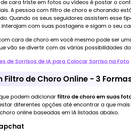
o de cara triste em fotos ou vídeos é postar o co
ais. A pessoa com filtro de choro e chorando est
tido. Quando os seus seguidores assistem esse t
ue interajam com suas postagens e sigam o seu ca
ro com cara de choro em você mesmo pode ser uma
e vão se divertir com as várias possibilidades do f
s de Sorrisos de IA para Colocar Sorriso na Foto
Filtro de Choro Online - 3 Forma
 que podem adicionar
filtro de choro em suas fot
testar diferentes opções até encontrar a que ma
e choro online baseadas em IA listadas abaixo.
Snapchat