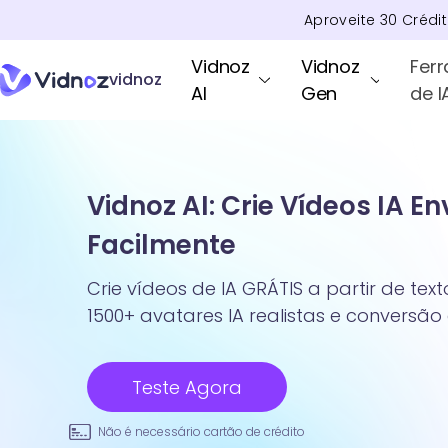
Aproveite
30
Crédi
Vidnoz
Vidnoz
Fer
vidnoz
AI
Gen
de I
Vidnoz AI: Crie Vídeos IA E
Facilmente
Crie vídeos de IA GRÁTIS a partir de te
1500+ avatares IA realistas e conversão
Teste Agora
Não é necessário cartão de crédito