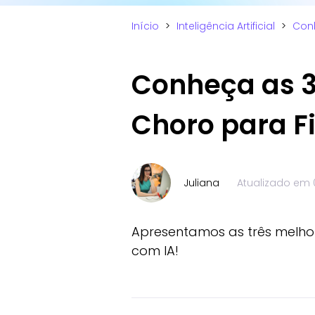
Início
>
Inteligência Artificial
>
Conh
Conheça as 3 
Choro para F
Juliana
Atualizado em
Apresentamos as três melho
com IA!