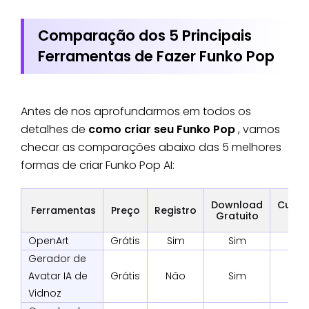
Comparação dos 5 Principais
Ferramentas de Fazer Funko Pop
Antes de nos aprofundarmos em todos os
detalhes de
como criar seu Funko Pop
, vamos
checar as comparações abaixo das 5 melhores
formas de criar Funko Pop AI:
Download
Custo
Ferramentas
Preço
Registro
Gratuito
& E
OpenArt
Grátis
Sim
Sim
Gerador de
Avatar IA de
Grátis
Não
Sim
Vidnoz