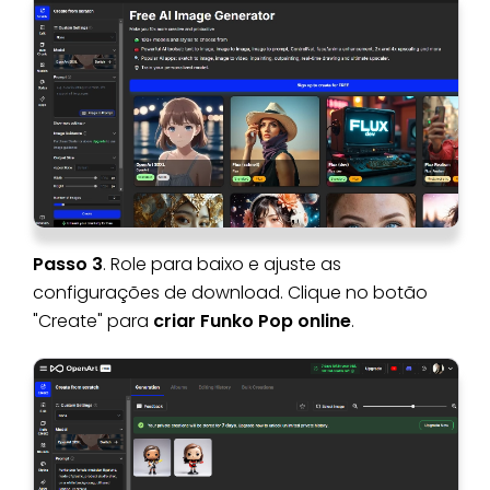
Passo 3
. Role para baixo e ajuste as
configurações de download. Clique no botão
"Create" para
criar Funko Pop online
.