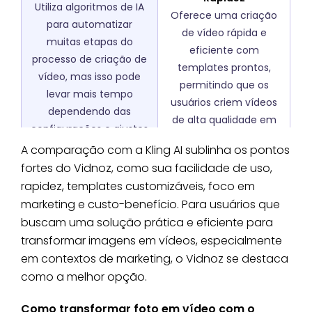
Utiliza algoritmos de IA
Oferece uma criação
para automatizar
de vídeo rápida e
muitas etapas do
eficiente com
processo de criação de
templates prontos,
vídeo, mas isso pode
permitindo que os
levar mais tempo
usuários criem vídeos
dependendo das
de alta qualidade em
configurações e ajustes
menos tempo.
necessários.
A comparação com a Kling AI sublinha os pontos
Templates
fortes do Vidnoz, como sua facilidade de uso,
Edição Detalhada
Customizáveis
rapidez, templates customizáveis, foco em
Oferece ferramentas
Fornece uma vasta
marketing e custo-benefício. Para usuários que
para uma edição
gama de templates
buscam uma solução prática e eficiente para
detalhada e
customizáveis,
transformar imagens em vídeos, especialmente
personalizada, mas
economizando tempo
em contextos de marketing, o Vidnoz se destaca
exige mais esforço para
e esforço ao permitir
como a melhor opção.
configurar cada
que os usuários criem
elemento do vídeo.
vídeos profissionais
Como transformar foto em vídeo com o