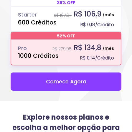
36% OFF
R$ 106,9
Starter
/mês
R$ 167,97
600 Créditos
R$ 0,18/Crédito
52% OFF
R$ 134,8
Pro
/mês
R$ 279,95
1000 Créditos
R$ 0,14/Crédito
Comece Agora
Explore nossos planos e
escolha a melhor opção para