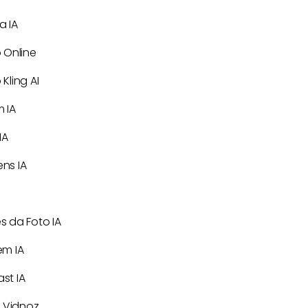
a IA
 Online
Kling AI
 IA
IA
ns IA
 da Foto IA​
em IA
st IA
e Vidnoz