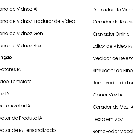
lano de Vidnoz AI
Dublador de Víde
lano de Vidnoz Tradutor de Vídeo
Gerador de Rotei
lano de Vidnoz Gen
Gravador Online
lano de Vidnoz Flex
Editor de Vídeo IA
unção
Medidor de Belez
vatares IA
Simulador de Filho
ideo Template
Removedor de Fu
oz IA
Clonar Voz IA
hoto Avatar IA
Gerador de Voz I
vatar de Produto IA
Texto em Voz
vatar de IA Personalizado
Removedor Voca