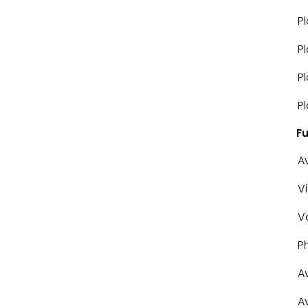
P
P
P
P
F
A
V
V
P
A
A