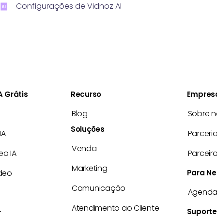
Configurações de Vidnoz AI
A Grátis
Recurso
Empres
Blog
Sobre n
Soluções
IA
Parceri
Venda
o IA
Parceir
Marketing
deo
Para Ne
Comunicação
Agenda
Atendimento ao Cliente
Suporte
r