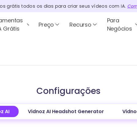
tos
grátis todos os dias para criar seus vídeos com IA.
Com
ramentas
Para
Preço
Recurso
A Grátis
Negócios
Configurações
z AI
Vidnoz AI Headshot Generator
Vidno