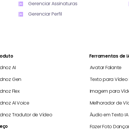
Gerenciar Assinaturas
Gerenciar Perfil
roduto
Ferramentas de I
idnoz AI
Avatar Falante
idnoz Gen
Texto para Vídeo 
idnoz Flex
Imagem para Víde
idnoz AI Voice
Melhorador de Ví
idnoz Tradutor de Vídeo
Áudio em Texto IA
reço
Fazer Foto Dança