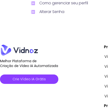
Como gerenciar seu perfil
Alterar Senha
P
V
Melhor Plataforma de
Criação de Vídeo IA Automatizada
V
V
Crie Vídeo IA Grátis
V
V
P