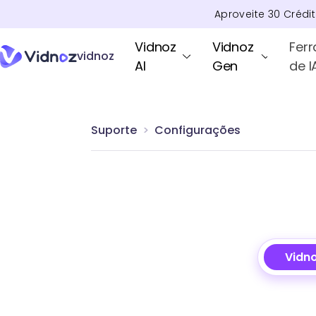
Aproveite
30
Crédi
Vidnoz
Vidnoz
Fer
vidnoz
AI
Gen
de I
Suporte
Configurações
Vidno