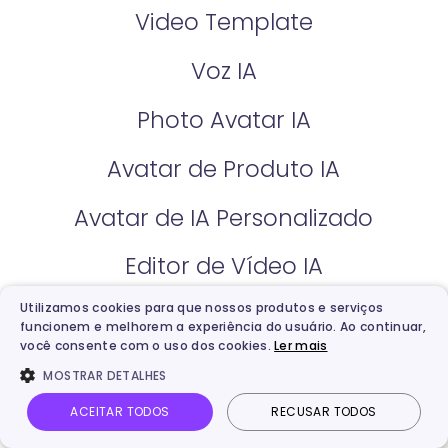
Video Template
Voz IA
Photo Avatar IA
Avatar de Produto IA
Avatar de IA Personalizado
Editor de Vídeo IA
Utilizamos cookies para que nossos produtos e serviços
Criador de Vídeo de Natal
funcionem e melhorem a experiência do usuário. Ao continuar,
você consente com o uso dos cookies.
Ler mais
Ferramentas de IA Grátis
MOSTRAR DETALHES
ACEITAR TODOS
RECUSAR TODOS
Avatar Falante
Início
Minhas Criações
Vídeo IA
Imagem IA